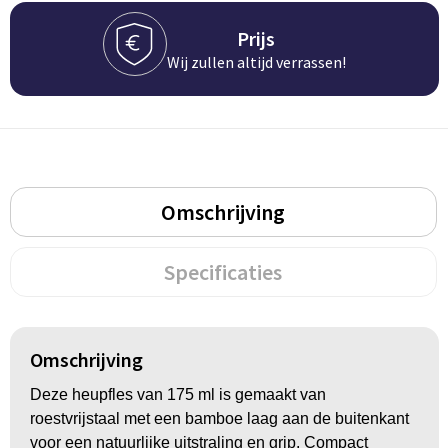
Groeipapier
Markclips
Voetballen
Prijs
Bloembollen en zaden
Golfballen
Wij zullen altijd verrassen!
Kweektuintjes
Golfartikelen
Planten en accessoires
Smartwatch-Fitbit
Sport overig
Omschrijving
Specificaties
Outdoor
Picknickartikelen
Omschrijving
Kweektuintjes
Deze heupfles van 175 ml is gemaakt van
Fietsartikelen
roestvrijstaal met een bamboe laag aan de buitenkant
voor een natuurlijke uitstraling en grip. Compact