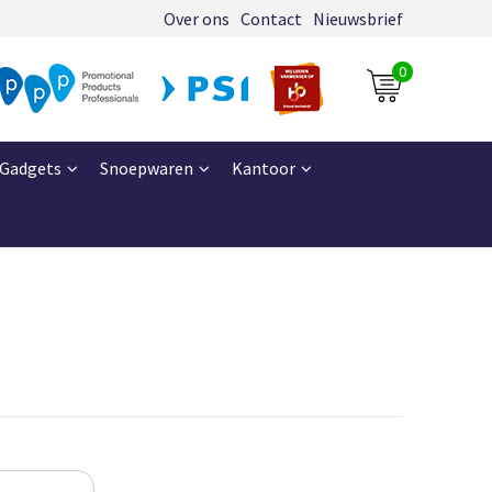
Over ons
Contact
Nieuwsbrief
0
Gadgets
Snoepwaren
Kantoor