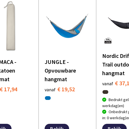
Nordic Dri
ACA -
JUNGLE -
Trail outd
katoen
Opvouwbare
hangmat
mat
hangmat
€ 37,
vanaf
€ 17,94
€ 19,52
vanaf
Bedrukt gel
werkdag(en)
Onbedrukt 
in: 0 werkdag(e
ijk
Bekijk
Bekijk