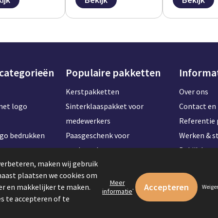
 categorieën
Populaire pakketten
Informa
Kerstpakketten
Over ons
met logo
Sinterklaaspakket voor
Contact en 
medewerkers
Referentie 
ogo bedrukken
Paasgeschenk voor
Werken & st
t naam
medewerkers
Bekijk kan
verbeteren, maken wij gebruik
Onboardingpakket voor
rnaast plaatsen we cookies om
ogo bedrukken
werknemers
Meer
r en makkelijker te maken.
.
Weige
informatie
logo bedrukken
Zomerpakketten voor
s te accepteren of te
logo bedrukken
medewerkers