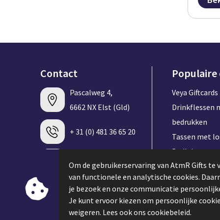
Contact
Populaire
Pascalweg 4,
Veya Giftcards
6662 NX Elst (Gld)
Drinkflessen 
bedrukken
+ 31 (0) 481 36 65 20
Tassen met l
Badlakens me
info@atmrgifts.nl
Om de gebruikerservaring van AtmR Gifts te 
bedrukken
van functionele en analytische cookies. Daa
T-shirt met l
je bezoek en onze communicatie persoonlijke
Contacteer ons
Speakers met 
Je kunt ervoor kiezen om persoonlijke cookie
Keycords met 
weigeren. Lees ook ons cookiebeleid.