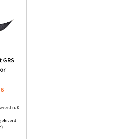
ft GRS
oor
16
everd in: 8
geleverd
n)