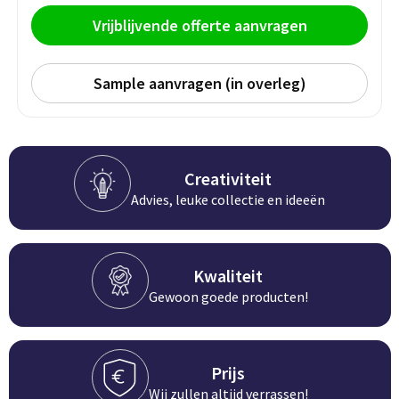
Groeipapier
Markclips
Voetballen
Vrijblijvende offerte aanvragen
Bloembollen en zaden
Golfballen
Sample aanvragen (in overleg)
Kweektuintjes
Golfartikelen
Planten en accessoires
Smartwatch-Fitbit
Sport overig
Creativiteit
Advies, leuke collectie en ideeën
Outdoor
Kwaliteit
Picknickartikelen
Gewoon goede producten!
Kweektuintjes
Prijs
Fietsartikelen
Wij zullen altijd verrassen!