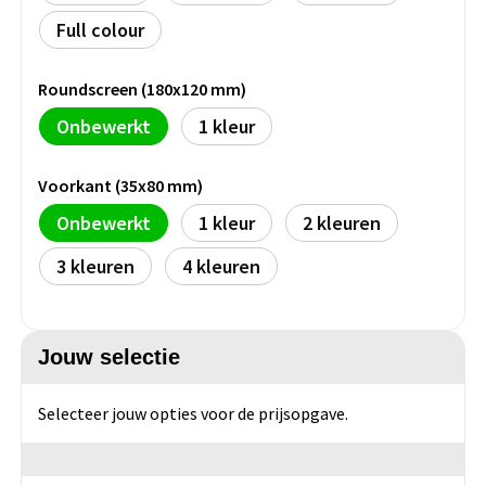
Persoonlijke verzorging
Full colour
Broodtrommels
Multitools
Duurzame schrijfwaren
Fruitboxen
Lampen
Roundscreen (180x120 mm)
Onbewerkt
1
Pennen
Lunchboxen
Rolmaten & Meetlinten
Voorkant (35x80 mm)
Potloden
Lunchwraps (Roll 'Eat)
Duimstokken
Onbewerkt
1
2
Luxe pennen
Waterpassen
3
4
Overige kantoorartikelen
Kleur & tekensets
Gereedschapssets
Klever Cutter
POPULAIR
Gereedschap overig
Jouw selectie
Groei en Bloei
Agenda's
Selecteer jouw opties voor de prijsopgave.
Sport
BloomsBoxen
Onderleggers