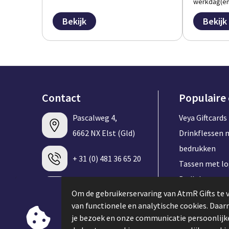
werkdag(en
Bekijk
Bekijk
Contact
Populaire
Pascalweg 4,
Veya Giftcards
6662 NX Elst (Gld)
Drinkflessen 
bedrukken
+ 31 (0) 481 36 65 20
Tassen met l
Badlakens me
info@atmrgifts.nl
Om de gebruikerservaring van AtmR Gifts te 
bedrukken
van functionele en analytische cookies. Daa
T-shirt met l
je bezoek en onze communicatie persoonlijke
Contacteer ons
Speakers met 