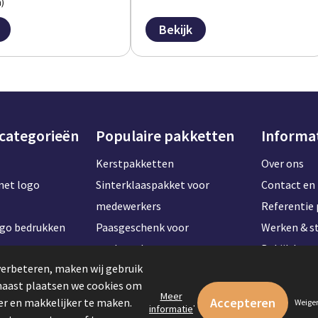
)
Bekijk
 categorieën
Populaire pakketten
Informa
Kerstpakketten
Over ons
met logo
Sinterklaaspakket voor
Contact en 
medewerkers
Referentie 
ogo bedrukken
Paasgeschenk voor
Werken & st
t naam
medewerkers
Bekijk kan
verbeteren, maken wij gebruik
Onboardingpakket voor
rnaast plaatsen we cookies om
ogo bedrukken
werknemers
Meer
r en makkelijker te maken.
.
Weige
informatie
logo bedrukken
Zomerpakketten voor