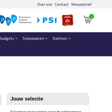
Over ons
Contact
Nieuwsbrief
0
Gadgets
Snoepwaren
Kantoor
Jouw selectie
Selecteer jouw opties voor de prijsopgave.