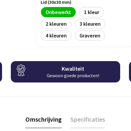
Lid (30x30 mm)
Onbewerkt
1
2
3
4
Graveren
Kwaliteit
Gewoon goede producten!
Omschrijving
Specificaties