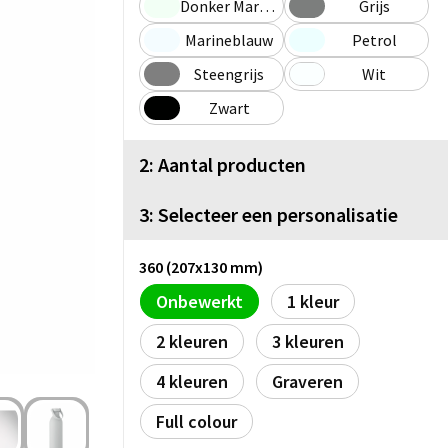
Donker Marinegroen
Grijs
Marineblauw
Petrol
Steengrijs
Wit
Zwart
2: Aantal producten
3: Selecteer een personalisatie
360 (207x130 mm)
Onbewerkt
1
2
3
4
Graveren
Full colour