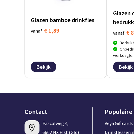
Glazen 
Glazen bamboe drinkfles
bedrukk
€ 1,89
vanaf
€ 8
vanaf
Bedrukt
Onbedru
werkdag(en
Bekijk
Bekijk
Contact
Populaire
Pascalweg 4,
Veya Giftcards
6662 NX Elst (Gld)
Drinkflessen 