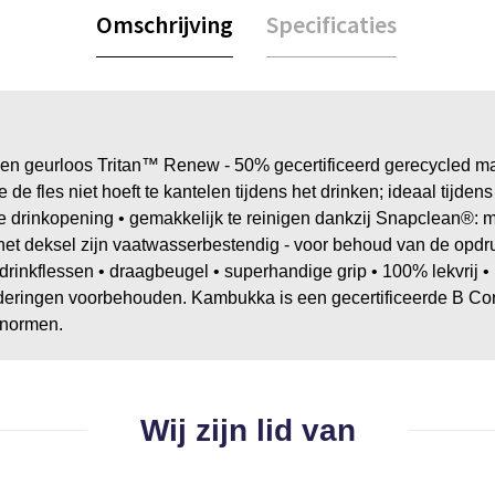
Omschrijving
Specificaties
n geurloos Tritan™ Renew - 50% gecertificeerd gerecycled mater
 je de fles niet hoeft te kantelen tijdens het drinken; ideaal tijd
 de drinkopening • gemakkelijk te reinigen dankzij Snapclean®: 
et deksel zijn vaatwasserbestendig - voor behoud van de opd
drinkflessen • draagbeugel • superhandige grip • 100% lekvr
eringen voorbehouden. Kambukka is een gecertificeerde B Corp™
unormen.
Wij zijn lid van