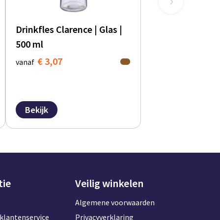
Drinkfles Clarence | Glas |
500 ml
€ 3,07
vanaf
Bekijk
tie
Veilig winkelen
Algemene voorwaarden
klantenservice
Privacyverklaring