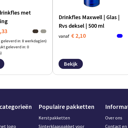
drinkfles met
Drinkfles Maxwell | Glas |
ing
Rvs deksel | 500 ml
,33
€ 2,10
vanaf
 geleverd in: 8 werkdag(en)
kt geleverd in: 0
)
Bekijk
 categorieën
Populaire pakketten
Informa
Kerstpakketten
Over ons
met logo
Sinterklaaspakket voor
Contact en 