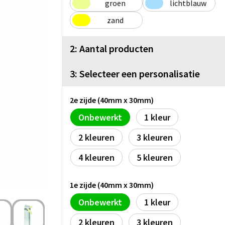
groen
lichtblauw
zand
2: Aantal producten
3: Selecteer een personalisatie
2e zijde (40mm x 30mm)
Onbewerkt
1
2
3
4
5
1e zijde (40mm x 30mm)
Onbewerkt
1
2
3