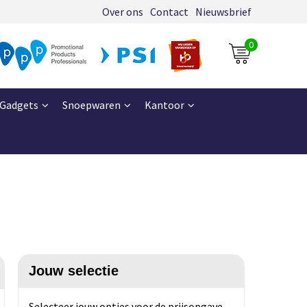
Over ons
Contact
Nieuwsbrief
0
Gadgets
Snoepwaren
Kantoor
Jouw selectie
Selecteer jouw opties voor de prijsopgave.