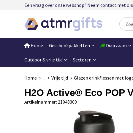
Een vraag over onze webshop? Neem contact met ons op
Home
Geschenkpakketten
Duurzaam
Outdoor & vrije tijd
Sectoren
Home
...
Vrije tijd
Glazen drinkflessen met log
H2O Active® Eco POP Vi
Artikelnummer:
21048300