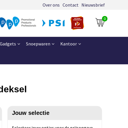
Over ons
Contact
Nieuwsbrief
0
Gadgets
Snoepwaren
Kantoor
deksel
Jouw selectie
Selecteer jouw opties voor de prijsopgave.