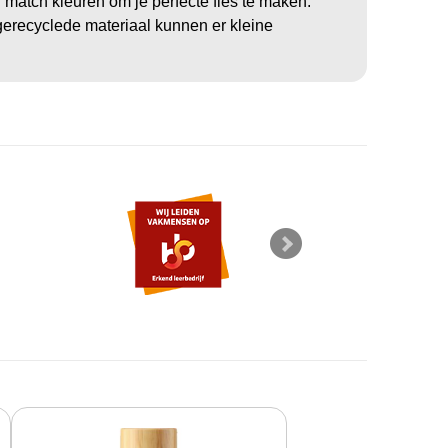
match kleuren om je perfecte fles te maken.
gerecyclede materiaal kunnen er kleine