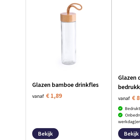
Glazen 
Glazen bamboe drinkfles
bedrukk
€ 1,89
vanaf
€ 8
vanaf
Bedrukt
Onbedru
werkdag(en
Bekijk
Bekijk