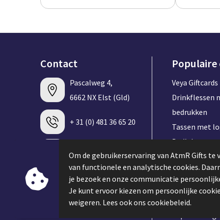
Contact
Populaire
Pascalweg 4,
Veya Giftcards
6662 NX Elst (Gld)
Drinkflessen 
bedrukken
+ 31 (0) 481 36 65 20
Tassen met l
Badlakens me
info@atmrgifts.nl
Om de gebruikerservaring van AtmR Gifts te 
bedrukken
van functionele en analytische cookies. Daa
T-shirt met l
je bezoek en onze communicatie persoonlijke
Contacteer ons
Speakers met 
Je kunt ervoor kiezen om persoonlijke cookie
Keycords met 
weigeren. Lees ook ons cookiebeleid.
Caps met log