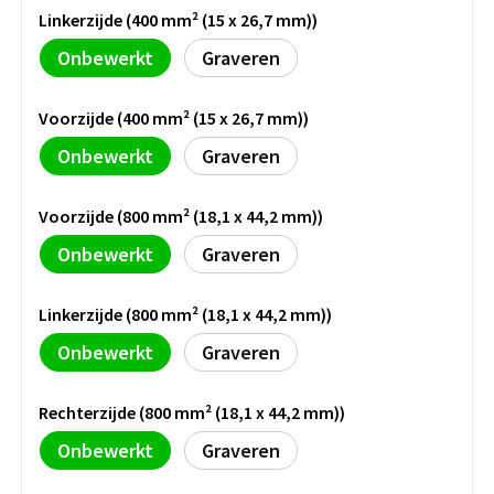
Persoonlijke verzorging
Linkerzijde (400 mm² (15 x 26,7 mm))
Broodtrommels
Multitools
Onbewerkt
Graveren
Duurzame schrijfwaren
Fruitboxen
Lampen
Voorzijde (400 mm² (15 x 26,7 mm))
Pennen
Lunchboxen
Rolmaten & Meetlinten
Onbewerkt
Graveren
Potloden
Lunchwraps (Roll 'Eat)
Duimstokken
Voorzijde (800 mm² (18,1 x 44,2 mm))
Luxe pennen
Waterpassen
Onbewerkt
Graveren
Overige kantoorartikelen
Kleur & tekensets
Gereedschapssets
Linkerzijde (800 mm² (18,1 x 44,2 mm))
Klever Cutter
POPULAIR
Onbewerkt
Graveren
Gereedschap overig
Groei en Bloei
Agenda's
Rechterzijde (800 mm² (18,1 x 44,2 mm))
Sport
BloomsBoxen
Onderleggers
Onbewerkt
Graveren