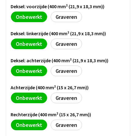
Bidons
Fietstassen
Diverse horloges
Deksel: voorzijde (400 mm² (21,9 x 18,3 mm))
USB-Sticks
Nekwarmers
Oordopjes
Snacks & zoutjes
Onbewerkt
Graveren
Sleutelhangers
Tacx Bidons
Klokken
Telefoon & laptop accessoires
Handschoenen
Zonnebrillen
Overige tassen
Chips & Nootjes
Sportbidons
Smartwatches
Winkelwagenmunt sleutelhangers
Deksel: linkerzijde (400 mm² (21,9 x 18,3 mm))
Bandana's
Festival artikelen overig
Afvaltassen
Popcorn
Onbewerkt
Graveren
Duurzame home & living
Metalen sleutelhangers
Glazen flessen
Canvas tassen
Deksel: achterzijde (400 mm² (21,9 x 18,3 mm))
Veiligheid
Keukenaccessoires
PVC sleutelhangers
Energy
Onbewerkt
Graveren
Glazen drinkflessen
Papieren tassen
Woonaccessoires
Opener sleutelhangers
Veiligheidshesjes
Druiven suikers
Glazen tafelwater flessen
Picknick tassen
Achterzijde (400 mm² (15 x 26,7 mm))
Wijnaccessoires
Vilt sleutelhangers
EHBO sets
Energy repen
Onbewerkt
Graveren
Overige rug tassen & draag Tassen
Lunchboxen
Anti stress sleutelhangers
Reflecterende artikelen
Rechterzijde (400 mm² (15 x 26,7 mm))
Badtextiel
Onbewerkt
Graveren
Lunchboxen
Gereedschap