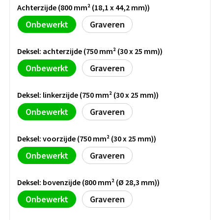
Groeipapier
Markclips
Voetballen
Achterzijde (800 mm² (18,1 x 44,2 mm))
Onbewerkt
Graveren
Bloembollen en zaden
Golfballen
Kweektuintjes
Golfartikelen
Deksel: achterzijde (750 mm² (30 x 25 mm))
Onbewerkt
Graveren
Planten en accessoires
Smartwatch-Fitbit
Deksel: linkerzijde (750 mm² (30 x 25 mm))
Sport overig
Onbewerkt
Graveren
Outdoor
Deksel: voorzijde (750 mm² (30 x 25 mm))
Onbewerkt
Graveren
Picknickartikelen
Kweektuintjes
Deksel: bovenzijde (800 mm² (Ø 28,3 mm))
Onbewerkt
Graveren
Fietsartikelen