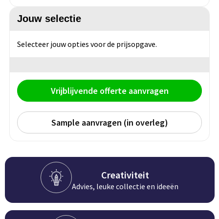
Persoonlijke verzorging
Broodtrommels
Multitools
Jouw selectie
Duurzame schrijfwaren
Fruitboxen
Lampen
Selecteer jouw opties voor de prijsopgave.
Pennen
Lunchboxen
Rolmaten & Meetlinten
Potloden
Lunchwraps (Roll 'Eat)
Duimstokken
Vrijblijvende offerte aanvragen
Luxe pennen
Waterpassen
Sample aanvragen (in overleg)
Overige kantoorartikelen
Kleur & tekensets
Gereedschapssets
Klever Cutter
POPULAIR
Gereedschap overig
Groei en Bloei
Agenda's
Creativiteit
Advies, leuke collectie en ideeën
Sport
BloomsBoxen
Onderleggers