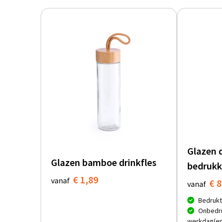
Glazen 
Glazen bamboe drinkfles
bedrukk
€ 1,89
vanaf
€ 8
vanaf
Bedrukt
Onbedru
werkdag(en