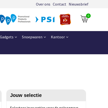
Over ons
Contact
Nieuwsbrief
0
Gadgets
Snoepwaren
Kantoor
Jouw selectie
Selecteer jouw opties voor de prijsopgave.