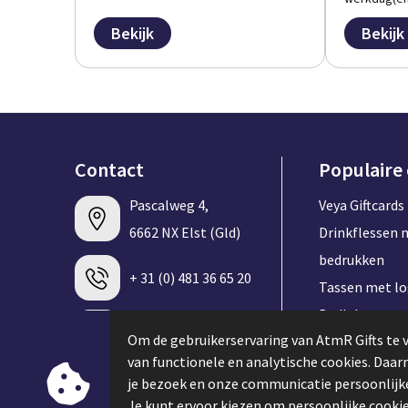
Bekijk
Bekijk
Contact
Populaire
Pascalweg 4,
Veya Giftcards
6662 NX Elst (Gld)
Drinkflessen 
bedrukken
+ 31 (0) 481 36 65 20
Tassen met l
Badlakens me
info@atmrgifts.nl
Om de gebruikerservaring van AtmR Gifts te 
bedrukken
van functionele en analytische cookies. Daa
T-shirt met l
je bezoek en onze communicatie persoonlijke
Contacteer ons
Speakers met 
Je kunt ervoor kiezen om persoonlijke cookie