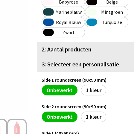
Babyrose
Beige
Marineblauw
Mintgroen
Royal Blauw
Turquoise
Zwart
2: Aantal producten
3: Selecteer een personalisatie
Side 1 roundscreen (90x90 mm)
Onbewerkt
1
Side 2 roundscreen (90x90 mm)
Onbewerkt
1
Side 1 (40x60 mm)