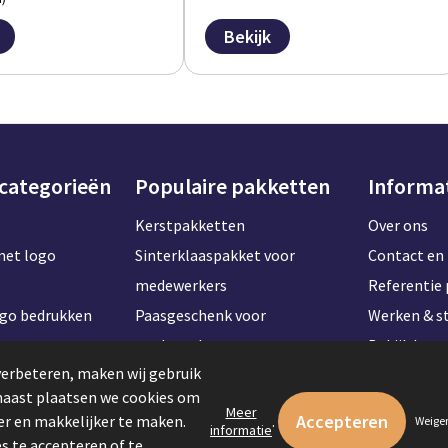
Bekijk
 categorieën
Populaire pakketten
Informa
Kerstpakketten
Over ons
met logo
Sinterklaaspakket voor
Contact en 
medewerkers
Referentie 
ogo bedrukken
Paasgeschenk voor
Werken & st
t naam
medewerkers
Bekijk kan
verbeteren, maken wij gebruik
Onboardingpakket voor
rnaast plaatsen we cookies om
ogo bedrukken
werknemers
Meer
r en makkelijker te maken.
.
Weige
informatie
logo bedrukken
Zomerpakketten voor
s te accepteren of te