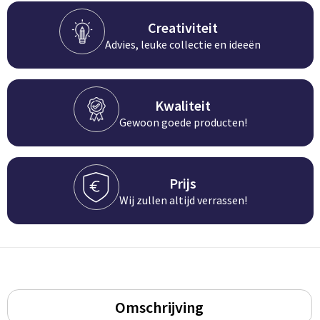
Groeipapier
Markclips
Voetballen
Creativiteit
Bloembollen en zaden
Golfballen
Advies, leuke collectie en ideeën
Kweektuintjes
Golfartikelen
Kwaliteit
Planten en accessoires
Smartwatch-Fitbit
Gewoon goede producten!
Sport overig
Prijs
Outdoor
Wij zullen altijd verrassen!
Picknickartikelen
Kweektuintjes
Fietsartikelen
Omschrijving