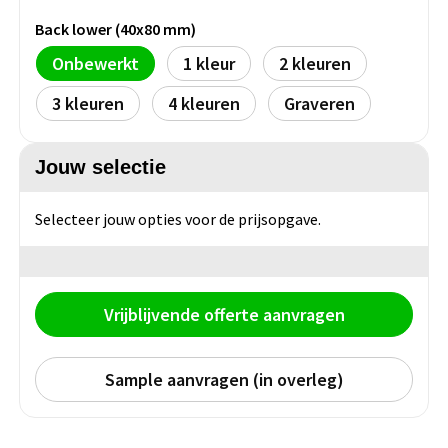
Persoonlijke verzorging
Back lower (40x80 mm)
Broodtrommels
Multitools
Onbewerkt
1
2
Duurzame schrijfwaren
Fruitboxen
Lampen
3
4
Graveren
Pennen
Lunchboxen
Rolmaten & Meetlinten
Jouw selectie
Potloden
Lunchwraps (Roll 'Eat)
Duimstokken
Selecteer jouw opties voor de prijsopgave.
Luxe pennen
Waterpassen
Overige kantoorartikelen
Kleur & tekensets
Gereedschapssets
Klever Cutter
POPULAIR
Vrijblijvende offerte aanvragen
Gereedschap overig
Groei en Bloei
Agenda's
Sample aanvragen (in overleg)
Sport
BloomsBoxen
Onderleggers