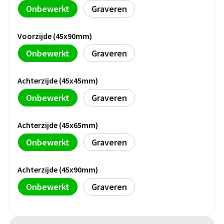
Persoonlijke verzorging
Onbewerkt
Graveren
Broodtrommels
Multitools
Voorzijde (45x90mm)
Duurzame schrijfwaren
Fruitboxen
Lampen
Onbewerkt
Graveren
Pennen
Lunchboxen
Rolmaten & Meetlinten
Achterzijde (45x45mm)
Potloden
Lunchwraps (Roll 'Eat)
Duimstokken
Onbewerkt
Graveren
Luxe pennen
Waterpassen
Overige kantoorartikelen
Achterzijde (45x65mm)
Kleur & tekensets
Gereedschapssets
Onbewerkt
Graveren
Klever Cutter
POPULAIR
Gereedschap overig
Achterzijde (45x90mm)
Groei en Bloei
Agenda's
Onbewerkt
Graveren
Sport
BloomsBoxen
Onderleggers