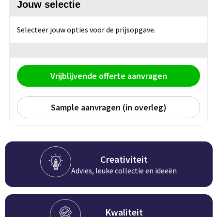
Groeipapier
Markclips
Voetballen
Jouw selectie
Bloembollen en zaden
Golfballen
Selecteer jouw opties voor de prijsopgave.
Kweektuintjes
Golfartikelen
Planten en accessoires
Smartwatch-Fitbit
Vrijblijvende offerte aanvragen
Sport overig
Sample aanvragen (in overleg)
Outdoor
Picknickartikelen
Creativiteit
Advies, leuke collectie en ideeën
Kweektuintjes
Fietsartikelen
Kwaliteit