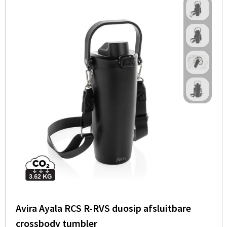
Avira Ayala RCS R-RVS duosip afsluitbare
crossbody tumbler