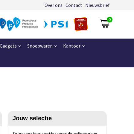
Over ons
Contact
Nieuwsbrief
0
Gadgets
Snoepwaren
Kantoor
Jouw selectie
Selecteer jouw opties voor de prijsopgave.