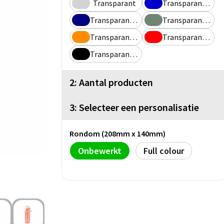
Transparant
Transparant / Blauw
Transparant / Donkerblauw
Transparant / Olijfgroen
Transparant / Oranje
Transparant / Rood
Transparant / Zwart
2: Aantal producten
3: Selecteer een personalisatie
Rondom (208mm x 140mm)
Onbewerkt
Full colour