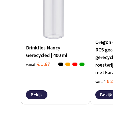
Oregon 
Drinkfles Nancy |
RCS gec
Gerecycled | 400 ml
gerecyc
€ 1,87
roestvri
vanaf
met kar
€ 2
vanaf
Bekijk
Bekijk