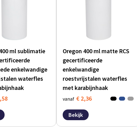
400 ml sublimatie
Oregon 400 ml matte RCS
ertificeerde
gecertificeerde
lede enkelwandige
enkelwandige
jstalen waterfles
roestvrijstalen waterfles
abijnhaak
met karabijnhaak
,58
€ 2,36
vanaf
Bekijk