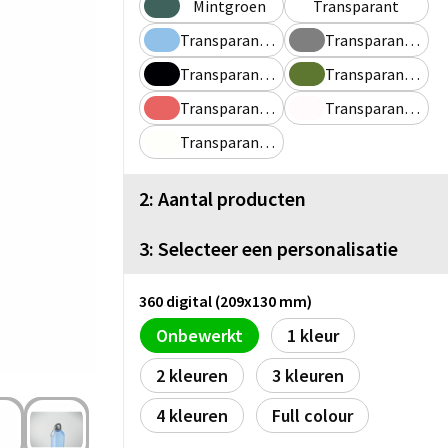
Mintgroen
Transparant
Transparant Blauw
Transparant Grijs
Transparant Licht Blauw
Transparant Lime
Transparant Rood
Transparant Rose
Transparant Violet
2: Aantal producten
3: Selecteer een personalisatie
360 digital (209x130 mm)
Onbewerkt
1
2
3
4
Full colour