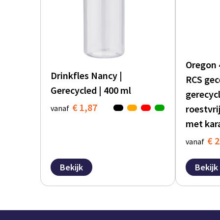
Oregon 
Drinkfles Nancy |
RCS gec
Gerecycled | 400 ml
gerecyc
€ 1,87
roestvri
vanaf
met kar
€ 2
vanaf
Bekijk
Bekijk