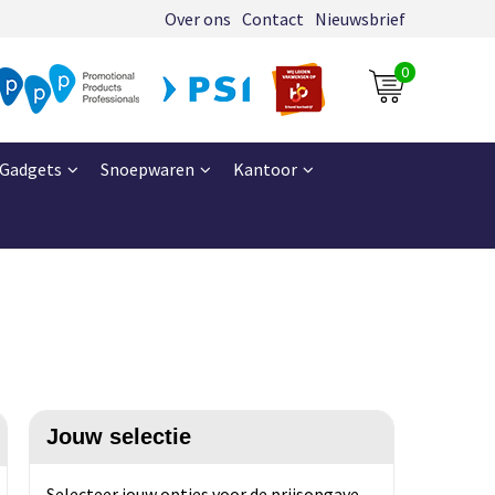
Over ons
Contact
Nieuwsbrief
0
Gadgets
Snoepwaren
Kantoor
Jouw selectie
Selecteer jouw opties voor de prijsopgave.