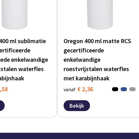
400 ml sublimatie
Oregon 400 ml matte RCS
ertificeerde
gecertificeerde
lede enkelwandige
enkelwandige
jstalen waterfles
roestvrijstalen waterfles
abijnhaak
met karabijnhaak
,58
€ 2,36
vanaf
Bekijk