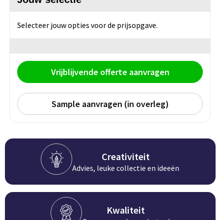
Groeipapier
Markclips
Voetballen
Bloembollen en zaden
Golfballen
Selecteer jouw opties voor de prijsopgave.
Kweektuintjes
Golfartikelen
Vrijblijvende offerte aanvragen
Planten en accessoires
Smartwatch-Fitbit
Sport overig
Sample aanvragen (in overleg)
Outdoor
Creativiteit
Picknickartikelen
Advies, leuke collectie en ideeën
Kweektuintjes
Fietsartikelen
Kwaliteit