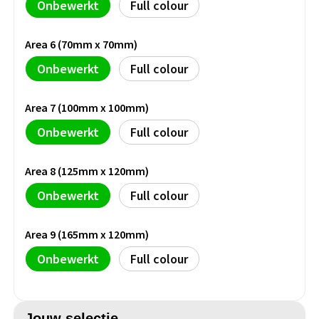
Persoonlijke verzorging
Onbewerkt
Full colour
Broodtrommels
Multitools
Area 6 (70mm x 70mm)
Duurzame schrijfwaren
Fruitboxen
Lampen
Onbewerkt
Full colour
Pennen
Lunchboxen
Rolmaten & Meetlinten
Area 7 (100mm x 100mm)
Potloden
Lunchwraps (Roll 'Eat)
Duimstokken
Onbewerkt
Full colour
Luxe pennen
Waterpassen
Area 8 (125mm x 120mm)
Overige kantoorartikelen
Onbewerkt
Full colour
Kleur & tekensets
Gereedschapssets
Klever Cutter
POPULAIR
Gereedschap overig
Area 9 (165mm x 120mm)
Groei en Bloei
Agenda's
Onbewerkt
Full colour
Sport
BloomsBoxen
Onderleggers
Jouw selectie