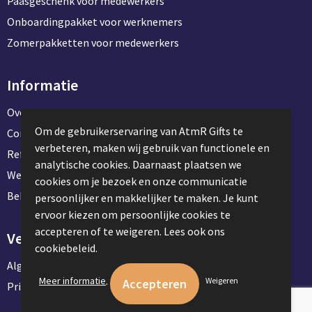
Paasgeschenk voor medewerkers
Onboardingpakket voor werknemers
Zomerpakketten voor medewerkers
Informatie
Over ons
Om de gebruikerservaring van AtmR Gifts te
Contact en klantenservice
verbeteren, maken wij gebruik van functionele en
Referentie projecten
analytische cookies. Daarnaast plaatsen we
Werken & stage bij AtmR Gifts
cookies om je bezoek en onze communicatie
Bekijk kantoorbenodigdheden
persoonlijker en makkelijker te maken. Je kunt
ervoor kiezen om persoonlijke cookies te
accepteren of te weigeren. Lees ook ons
Veilig winkelen
cookiebeleid.
Algemene voorwaarden
.
Meer informatie
Weigeren
Privacyverklaring