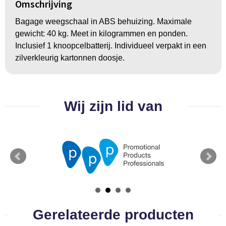
Groeipapier
Markclips
Voetballen
Omschrijving
Bagage weegschaal in ABS behuizing. Maximale
Bloembollen en zaden
Golfballen
gewicht: 40 kg. Meet in kilogrammen en ponden.
Inclusief 1 knoopcelbatterij. Individueel verpakt in een
Kweektuintjes
Golfartikelen
zilverkleurig kartonnen doosje.
Planten en accessoires
Smartwatch-Fitbit
Sport overig
Wij zijn lid van
Outdoor
Picknickartikelen
Kweektuintjes
Fietsartikelen
Gerelateerde producten