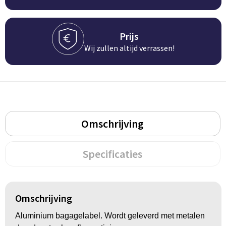
Groeipapier
Markclips
Voetballen
Bloembollen en zaden
Golfballen
Prijs
Wij zullen altijd verrassen!
Kweektuintjes
Golfartikelen
Planten en accessoires
Smartwatch-Fitbit
Sport overig
Omschrijving
Outdoor
Specificaties
Picknickartikelen
Kweektuintjes
Omschrijving
Fietsartikelen
Aluminium bagagelabel. Wordt geleverd met metalen