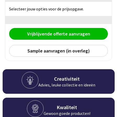
Persoonlijke verzorging
Broodtrommels
Multitools
Selecteer jouw opties voor de prijsopgave.
Duurzame schrijfwaren
Fruitboxen
Lampen
Pennen
Lunchboxen
Rolmaten & Meetlinten
Vrijblijvende offerte aanvragen
Potloden
Lunchwraps (Roll 'Eat)
Duimstokken
Sample aanvragen (in overleg)
Luxe pennen
Waterpassen
Overige kantoorartikelen
Kleur & tekensets
Gereedschapssets
Creativiteit
Klever Cutter
POPULAIR
Gereedschap overig
Advies, leuke collectie en ideeën
Groei en Bloei
Agenda's
Sport
BloomsBoxen
Onderleggers
Kwaliteit
Gewoon goede producten!