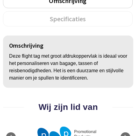
Omschrijving
Groeipapier
Markclips
Voetballen
Bloembollen en zaden
Golfballen
Specificaties
Kweektuintjes
Golfartikelen
Planten en accessoires
Smartwatch-Fitbit
Omschrijving
Deze flight tag met groot afdrukoppervlak is ideaal voor
Sport overig
het personaliseren van bagage, tassen of
reisbenodigdheden. Het is een duurzame en stijlvolle
manier om je spullen te identificeren.
Outdoor
Picknickartikelen
Wij zijn lid van
Kweektuintjes
Fietsartikelen