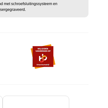
and met schroefsluitingssysteem en
asergegraveerd.