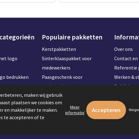
 categorieën
Populaire pakketten
Informa
Kerstpakketten
Over ons
met logo
Sinterklaaspakket voor
Contact en 
medewerkers
Referentie 
ogo bedrukken
Paasgeschenk voor
Werken & st
t naam
medewerkers
Bekijk kan
verbeteren, maken wij gebruik
Onboardingpakket voor
rnaast plaatsen we cookies om
ogo bedrukken
werknemers
Meer
r en makkelijker te maken.
.
Weige
informatie
logo bedrukken
Zomerpakketten voor
s te accepteren of te
logo bedrukken
medewerkers
o bedrukken