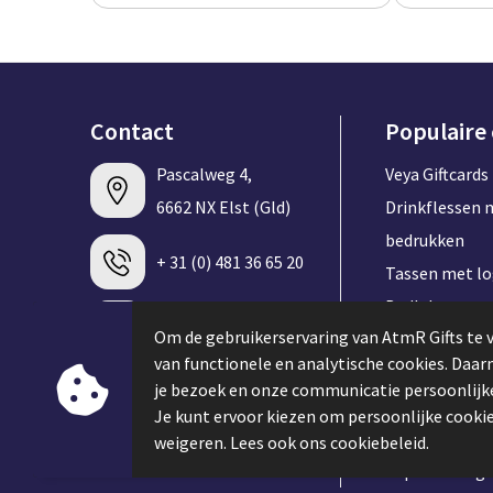
Contact
Populaire
Pascalweg 4,
Veya Giftcards
6662 NX Elst (Gld)
Drinkflessen 
bedrukken
+ 31 (0) 481 36 65 20
Tassen met l
Badlakens me
info@atmrgifts.nl
Om de gebruikerservaring van AtmR Gifts te 
bedrukken
van functionele en analytische cookies. Daa
T-shirt met l
je bezoek en onze communicatie persoonlijke
Contacteer ons
Speakers met 
Je kunt ervoor kiezen om persoonlijke cookie
Keycords met 
weigeren. Lees ook ons cookiebeleid.
Caps met log