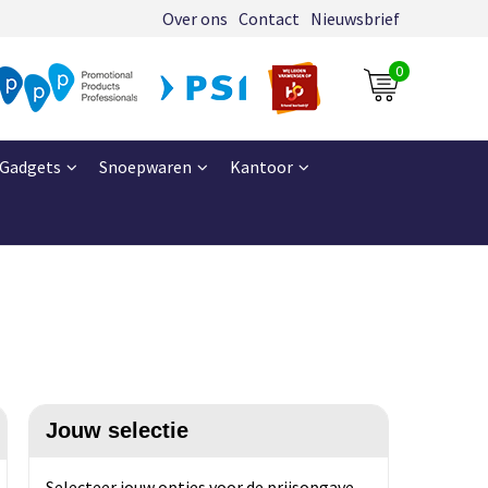
Over ons
Contact
Nieuwsbrief
0
Gadgets
Snoepwaren
Kantoor
Jouw selectie
Selecteer jouw opties voor de prijsopgave.