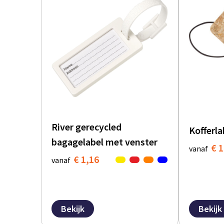
River gerecycled
Kofferla
bagagelabel met venster
€ 1
vanaf
€ 1,16
vanaf
Bekijk
Bekijk