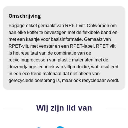
Groeipapier
Markclips
Voetballen
Bloembollen en zaden
Golfballen
Omschrijving
Bagage-etiket gemaakt van RPET-vilt. Ontworpen om
Kweektuintjes
Golfartikelen
aan elke koffer te bevestigen met de flexibele band en
met een kaartje voor basisinformatie. Gemaakt van
Planten en accessoires
Smartwatch-Fitbit
RPET-vilt, met venster en een RPET-label. RPET vilt
is het resultaat van de combinatie van de
Sport overig
recyclingprocessen van plastic materialen met de
duizendjarige techniek van viltproductie, wat resulteert
in een eco-trend materiaal dat niet alleen van
Outdoor
gerecyclede oorsprong is, maar ook recyclebaar wordt.
Picknickartikelen
Kweektuintjes
Wij zijn lid van
Fietsartikelen