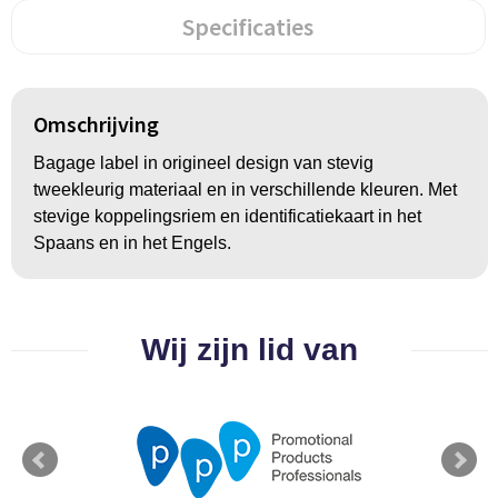
Groeipapier
Markclips
Voetballen
Specificaties
Bloembollen en zaden
Golfballen
Kweektuintjes
Golfartikelen
Omschrijving
Planten en accessoires
Smartwatch-Fitbit
Bagage label in origineel design van stevig
tweekleurig materiaal en in verschillende kleuren. Met
Sport overig
stevige koppelingsriem en identificatiekaart in het
Spaans en in het Engels.
Outdoor
Wij zijn lid van
Picknickartikelen
Kweektuintjes
Fietsartikelen