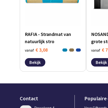
RAFIA - Strandmat van
NOSAND 
natuurlijk stro
grote s
€ 3,08
€ 7
vanaf
vanaf
Bekijk
Bekijk
Contact
Populaire
Pascalweg 4,
Veya Giftcards