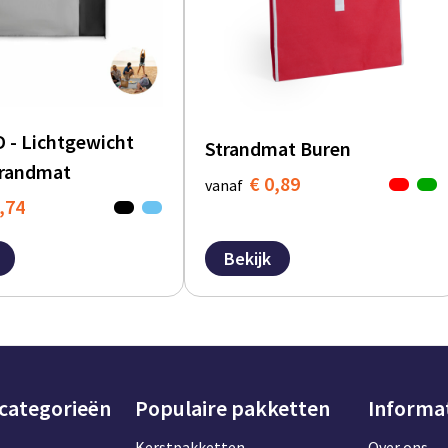
- Lichtgewicht
Strandmat Buren
trandmat
€ 0,89
vanaf
,74
Bekijk
 categorieën
Populaire pakketten
Informa
Kerstpakketten
Over ons