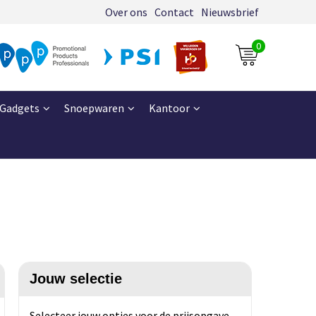
Over ons
Contact
Nieuwsbrief
0
Gadgets
Snoepwaren
Kantoor
Jouw selectie
Selecteer jouw opties voor de prijsopgave.