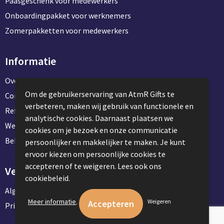
Paasgeschenk voor medewerkers
Onboardingpakket voor werknemers
Zomerpakketten voor medewerkers
Informatie
Over ons
Om de gebruikerservaring van AtmR Gifts te
Contact en klantenservice
verbeteren, maken wij gebruik van functionele en
Referentie projecten
analytische cookies. Daarnaast plaatsen we
Werken & stage bij AtmR Gifts
cookies om je bezoek en onze communicatie
Bekijk kantoorbenodigdheden
persoonlijker en makkelijker te maken. Je kunt
ervoor kiezen om persoonlijke cookies te
accepteren of te weigeren. Lees ook ons
Veilig winkelen
cookiebeleid.
Algemene voorwaarden
.
Meer informatie
Weigeren
Privacyverklaring