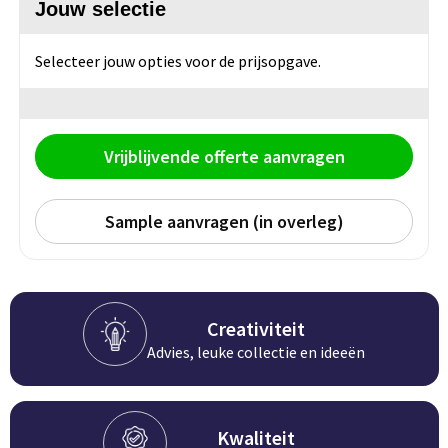
Persoonlijke verzorging
Jouw selectie
Broodtrommels
Multitools
Selecteer jouw opties voor de prijsopgave.
Duurzame schrijfwaren
Fruitboxen
Lampen
Pennen
Lunchboxen
Rolmaten & Meetlinten
Vrijblijvende offerte aanvragen
Potloden
Lunchwraps (Roll 'Eat)
Duimstokken
Sample aanvragen (in overleg)
Luxe pennen
Waterpassen
Overige kantoorartikelen
Kleur & tekensets
Gereedschapssets
Klever Cutter
POPULAIR
Gereedschap overig
Creativiteit
Groei en Bloei
Agenda's
Advies, leuke collectie en ideeën
Sport
BloomsBoxen
Onderleggers
Kwaliteit