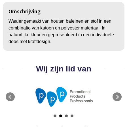
Groeipapier
Markclips
Voetballen
Omschrijving
Bloembollen en zaden
Golfballen
Waaier gemaakt van houten baleinen en stof in een
Kweektuintjes
Golfartikelen
combinatie van katoen en polyester materiaal. In
natuurlijke kleur en gepresenteerd in een individuele
Planten en accessoires
Smartwatch-Fitbit
doos met kraftdesign.
Sport overig
Wij zijn lid van
Outdoor
Picknickartikelen
Kweektuintjes
Fietsartikelen