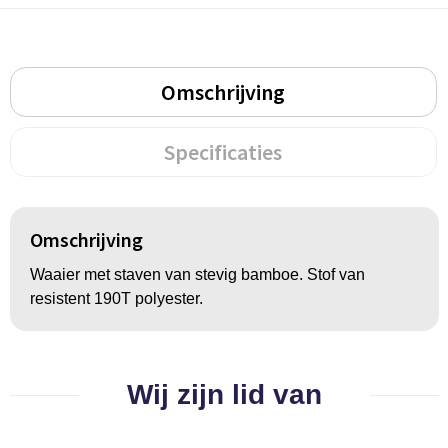
Groeipapier
Markclips
Voetballen
Bloembollen en zaden
Golfballen
Omschrijving
Kweektuintjes
Golfartikelen
Planten en accessoires
Smartwatch-Fitbit
Specificaties
Sport overig
Omschrijving
Outdoor
Waaier met staven van stevig bamboe. Stof van
resistent 190T polyester.
Picknickartikelen
Kweektuintjes
Wij zijn lid van
Fietsartikelen