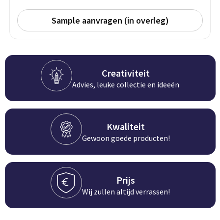
Persoonlijke verzorging
Broodtrommels
Multitools
Sample aanvragen (in overleg)
Duurzame schrijfwaren
Fruitboxen
Lampen
Pennen
Lunchboxen
Rolmaten & Meetlinten
Creativiteit
Advies, leuke collectie en ideeën
Potloden
Lunchwraps (Roll 'Eat)
Duimstokken
Luxe pennen
Waterpassen
Overige kantoorartikelen
Kwaliteit
Kleur & tekensets
Gereedschapssets
Gewoon goede producten!
Klever Cutter
POPULAIR
Gereedschap overig
Groei en Bloei
Agenda's
Prijs
Wij zullen altijd verrassen!
Sport
BloomsBoxen
Onderleggers