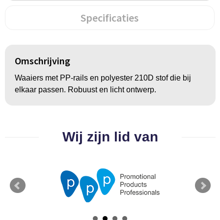
Groeipapier
Markclips
Voetballen
Specificaties
Bloembollen en zaden
Golfballen
Kweektuintjes
Golfartikelen
Omschrijving
Planten en accessoires
Smartwatch-Fitbit
Waaiers met PP-rails en polyester 210D stof die bij
elkaar passen. Robuust en licht ontwerp.
Sport overig
Outdoor
Wij zijn lid van
Picknickartikelen
Kweektuintjes
Fietsartikelen