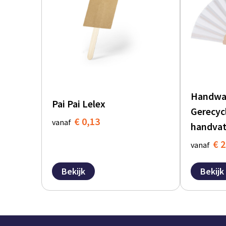
Handwaa
Pai Pai Lelex
Gerecyc
€ 0,13
vanaf
handva
€ 2
vanaf
Bekijk
Bekijk