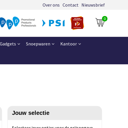
Over ons
Contact
Nieuwsbrief
0
Gadgets
Snoepwaren
Kantoor
Jouw selectie
Selecteer jouw opties voor de prijsopgave.