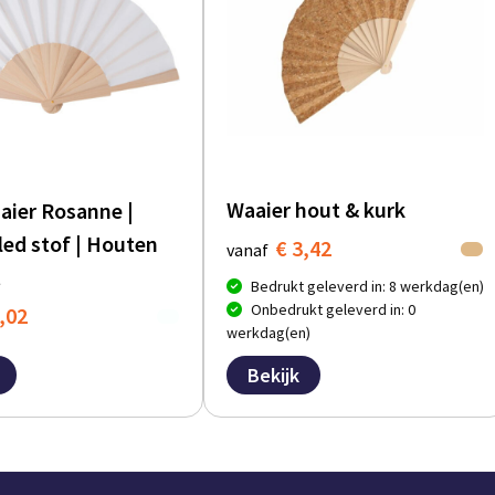
Waaier hout & kurk
ier Rosanne |
led stof | Houten
€ 3,42
vanaf
t
Bedrukt geleverd in: 8 werkdag(en)
Onbedrukt geleverd in: 0
,02
werkdag(en)
Bekijk