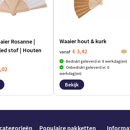
Waaier hout & kurk
ier Rosanne |
led stof | Houten
€ 3,42
vanaf
t
Bedrukt geleverd in: 8 werkdag(en)
Onbedrukt geleverd in: 0
,02
werkdag(en)
Bekijk
 categorieën
Populaire pakketten
Informa