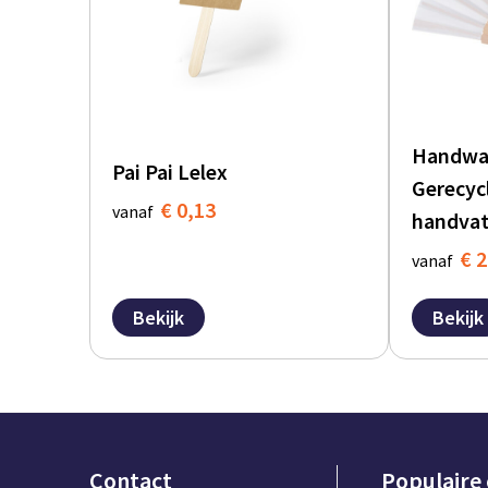
Handwaa
Pai Pai Lelex
Gerecyc
€ 0,13
vanaf
handva
€ 2
vanaf
Bekijk
Bekijk
Contact
Populaire