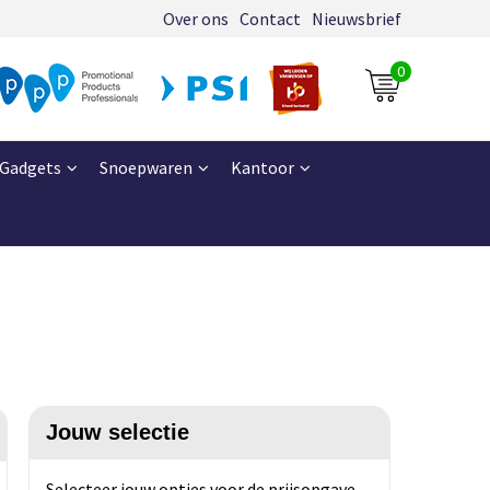
Over ons
Contact
Nieuwsbrief
0
Gadgets
Snoepwaren
Kantoor
Jouw selectie
Selecteer jouw opties voor de prijsopgave.