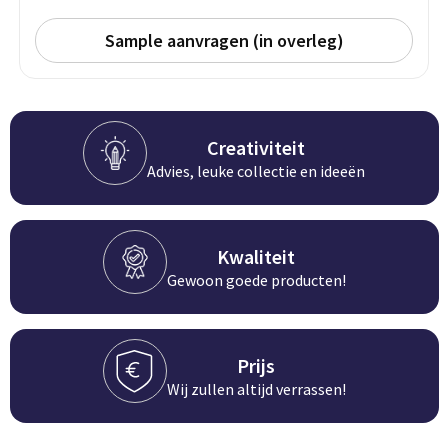
Persoonlijke verzorging
Broodtrommels
Multitools
Sample aanvragen (in overleg)
Duurzame schrijfwaren
Fruitboxen
Lampen
Pennen
Lunchboxen
Rolmaten & Meetlinten
Creativiteit
Advies, leuke collectie en ideeën
Potloden
Lunchwraps (Roll 'Eat)
Duimstokken
Luxe pennen
Waterpassen
Overige kantoorartikelen
Kwaliteit
Kleur & tekensets
Gereedschapssets
Gewoon goede producten!
Klever Cutter
POPULAIR
Gereedschap overig
Groei en Bloei
Agenda's
Prijs
Wij zullen altijd verrassen!
Sport
BloomsBoxen
Onderleggers