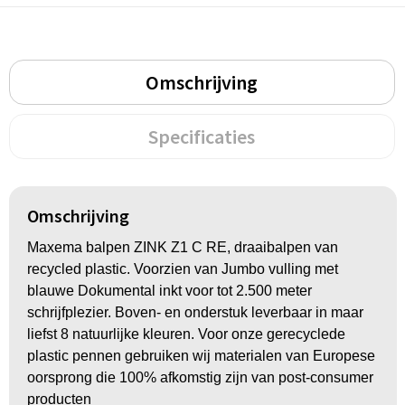
Groeipapier
Markclips
Voetballen
Bloembollen en zaden
Golfballen
Omschrijving
Kweektuintjes
Golfartikelen
Planten en accessoires
Smartwatch-Fitbit
Specificaties
Sport overig
Omschrijving
Outdoor
Maxema balpen ZINK Z1 C RE, draaibalpen van
recycled plastic. Voorzien van Jumbo vulling met
Picknickartikelen
blauwe Dokumental inkt voor tot 2.500 meter
schrijfplezier. Boven- en onderstuk leverbaar in maar
Kweektuintjes
liefst 8 natuurlijke kleuren. Voor onze gerecyclede
plastic pennen gebruiken wij materialen van Europese
Fietsartikelen
oorsprong die 100% afkomstig zijn van post-consumer
producten