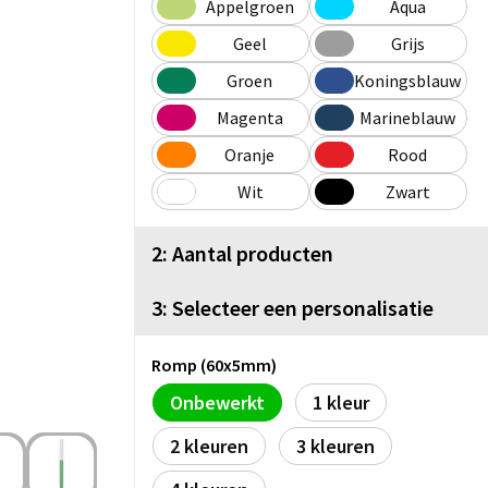
Appelgroen
Aqua
Geel
Grijs
Groen
Koningsblauw
Magenta
Marineblauw
Oranje
Rood
Wit
Zwart
2: Aantal producten
3: Selecteer een personalisatie
Romp (60x5mm)
Onbewerkt
1
2
3