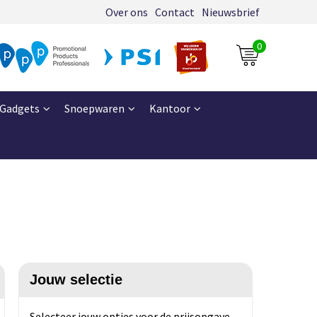
Over ons
Contact
Nieuwsbrief
0
Gadgets
Snoepwaren
Kantoor
Jouw selectie
Selecteer jouw opties voor de prijsopgave.