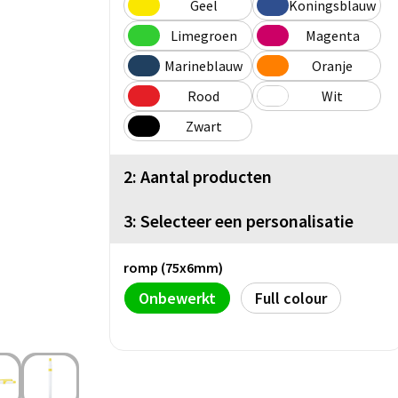
Geel
Koningsblauw
Limegroen
Magenta
Marineblauw
Oranje
Rood
Wit
Zwart
2: Aantal producten
3: Selecteer een personalisatie
romp (75x6mm)
Onbewerkt
Full colour