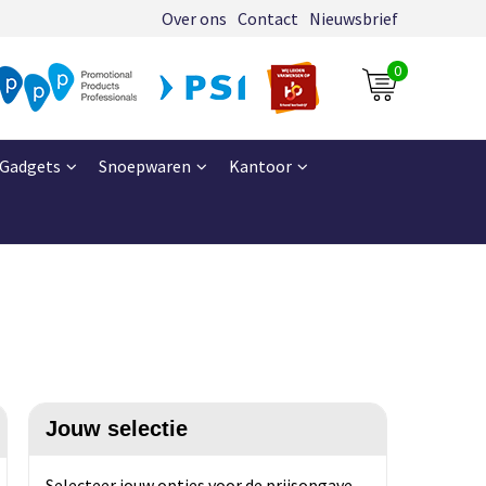
Over ons
Contact
Nieuwsbrief
0
Gadgets
Snoepwaren
Kantoor
Jouw selectie
Selecteer jouw opties voor de prijsopgave.