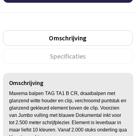
Groeipapier
Markclips
Voetballen
Bloembollen en zaden
Golfballen
Kweektuintjes
Golfartikelen
Omschrijving
Planten en accessoires
Smartwatch-Fitbit
Specificaties
Sport overig
Outdoor
Omschrijving
Maxema balpen TAG TA1 B CR, draaibalpen met
Picknickartikelen
glanzend witte houder en clip, verchroomd puntstuk en
glanzend gekleurd element boven de clip. Voorzien
Kweektuintjes
van Jumbo vulling met blauwe Dokumental inkt voor
tot 2.500 meter schrijfplezier. Element is leverbaar in
Fietsartikelen
maar liefst 10 kleuren. Vanaf 2.000 stuks onderling qua