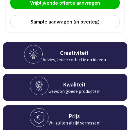
Persoonlijke verzorging
Vrijblijvende offerte aanvragen
Broodtrommels
Multitools
Sample aanvragen (in overleg)
Duurzame schrijfwaren
Fruitboxen
Lampen
Pennen
Lunchboxen
Rolmaten & Meetlinten
Potloden
Lunchwraps (Roll 'Eat)
Duimstokken
Creativiteit
Advies, leuke collectie en ideeën
Luxe pennen
Waterpassen
Overige kantoorartikelen
Kleur & tekensets
Gereedschapssets
Kwaliteit
Klever Cutter
POPULAIR
Gewoon goede producten!
Gereedschap overig
Groei en Bloei
Agenda's
Sport
Prijs
BloomsBoxen
Onderleggers
Wij zullen altijd verrassen!