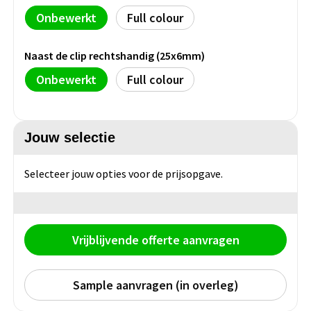
Persoonlijke verzorging
Onbewerkt
Full colour
Broodtrommels
Multitools
Duurzame schrijfwaren
Fruitboxen
Lampen
Naast de clip rechtshandig (25x6mm)
Onbewerkt
Full colour
Pennen
Lunchboxen
Rolmaten & Meetlinten
Potloden
Lunchwraps (Roll 'Eat)
Duimstokken
Jouw selectie
Luxe pennen
Waterpassen
Overige kantoorartikelen
Selecteer jouw opties voor de prijsopgave.
Kleur & tekensets
Gereedschapssets
Klever Cutter
POPULAIR
Gereedschap overig
Vrijblijvende offerte aanvragen
Groei en Bloei
Agenda's
Sport
BloomsBoxen
Onderleggers
Sample aanvragen (in overleg)