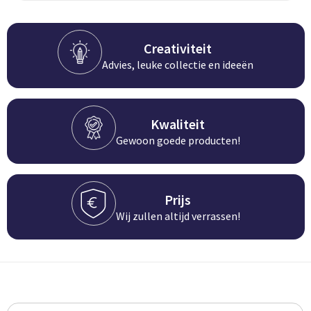
Groeipapier
Markclips
Voetballen
Bloembollen en zaden
Golfballen
Creativiteit
Advies, leuke collectie en ideeën
Kweektuintjes
Golfartikelen
Planten en accessoires
Smartwatch-Fitbit
Kwaliteit
Sport overig
Gewoon goede producten!
Outdoor
Prijs
Wij zullen altijd verrassen!
Picknickartikelen
Kweektuintjes
Fietsartikelen