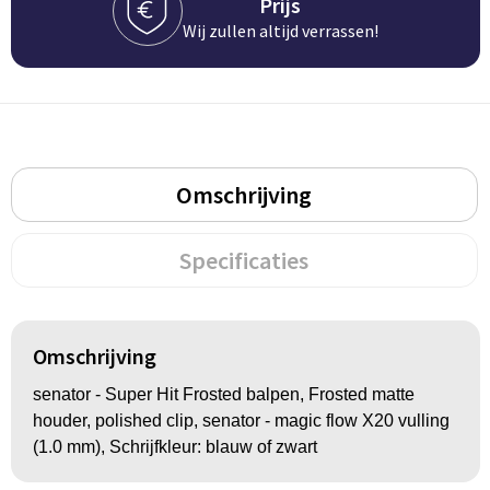
Groeipapier
Markclips
Voetballen
Prijs
Wij zullen altijd verrassen!
Bloembollen en zaden
Golfballen
Kweektuintjes
Golfartikelen
Planten en accessoires
Smartwatch-Fitbit
Omschrijving
Sport overig
Specificaties
Outdoor
Picknickartikelen
Omschrijving
senator - Super Hit Frosted balpen, Frosted matte
Kweektuintjes
houder, polished clip, senator - magic flow X20 vulling
(1.0 mm), Schrijfkleur: blauw of zwart
Fietsartikelen