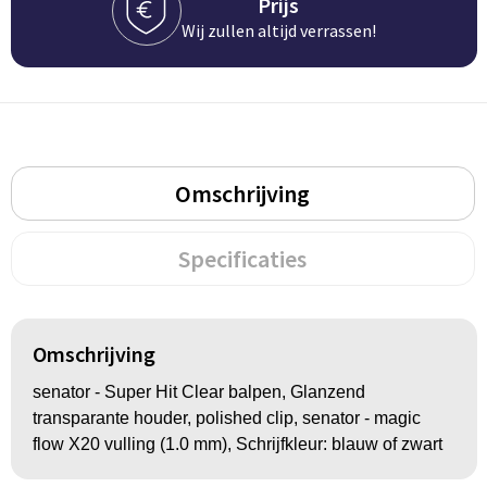
Groeipapier
Markclips
Voetballen
Prijs
Wij zullen altijd verrassen!
Bloembollen en zaden
Golfballen
Kweektuintjes
Golfartikelen
Planten en accessoires
Smartwatch-Fitbit
Omschrijving
Sport overig
Specificaties
Outdoor
Picknickartikelen
Omschrijving
senator - Super Hit Clear balpen, Glanzend
Kweektuintjes
transparante houder, polished clip, senator - magic
flow X20 vulling (1.0 mm), Schrijfkleur: blauw of zwart
Fietsartikelen