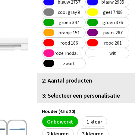
blauw 2757
blauw 2935
cool gray 9
geel 7408
groen 347
groen 376
oranje 151
paars 267
rood 186
rood 201
roze rhodamine rood
wit
zwart
2: Aantal producten
3: Selecteer een personalisatie
Houder (45 x 20)
Onbewerkt
1
2
3