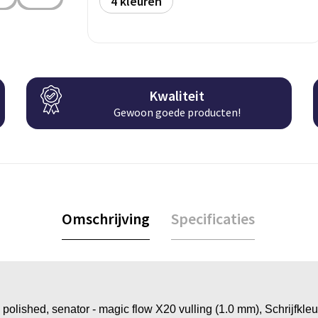
4
Kwaliteit
Gewoon goede producten!
Omschrijving
Specificaties
olished, senator - magic flow X20 vulling (1.0 mm), Schrijfkleu