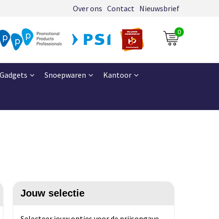
Over ons
Contact
Nieuwsbrief
0
Gadgets
Snoepwaren
Kantoor
Jouw selectie
Selecteer jouw opties voor de prijsopgave.