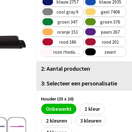
blauw 2757
blauw 2935
cool gray 9
geel 7408
groen 347
groen 376
oranje 151
paars 267
rood 186
rood 201
roze rhodamine rood
zwart
2: Aantal producten
3: Selecteer een personalisatie
Houder (35 x 20)
Onbewerkt
1
2
3