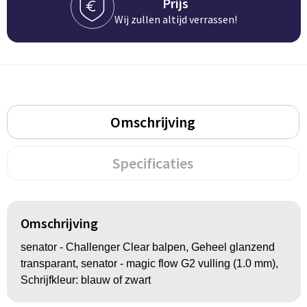
Groeipapier
Markclips
Voetballen
Prijs
Wij zullen altijd verrassen!
Bloembollen en zaden
Golfballen
Kweektuintjes
Golfartikelen
Planten en accessoires
Smartwatch-Fitbit
Omschrijving
Sport overig
Specificaties
Outdoor
Picknickartikelen
Omschrijving
senator - Challenger Clear balpen, Geheel glanzend
Kweektuintjes
transparant, senator - magic flow G2 vulling (1.0 mm),
Schrijfkleur: blauw of zwart
Fietsartikelen