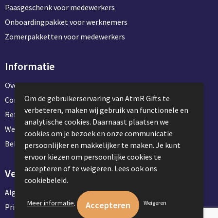
Paasgeschenk voor medewerkers
Onboardingpakket voor werknemers
Zomerpakketten voor medewerkers
Informatie
Over ons
Om de gebruikerservaring van AtmR Gifts te
Contact en klantenservice
verbeteren, maken wij gebruik van functionele en
Referentie projecten
analytische cookies. Daarnaast plaatsen we
Werken & stage bij AtmR Gifts
cookies om je bezoek en onze communicatie
Bekijk kantoorbenodigdheden
persoonlijker en makkelijker te maken. Je kunt
ervoor kiezen om persoonlijke cookies te
accepteren of te weigeren. Lees ook ons
Veilig winkelen
cookiebeleid.
Algemene voorwaarden
.
Meer informatie
Weigeren
Privacyverklaring