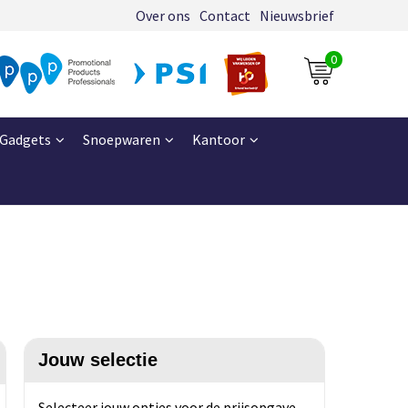
Over ons
Contact
Nieuwsbrief
0
Gadgets
Snoepwaren
Kantoor
Jouw selectie
Selecteer jouw opties voor de prijsopgave.