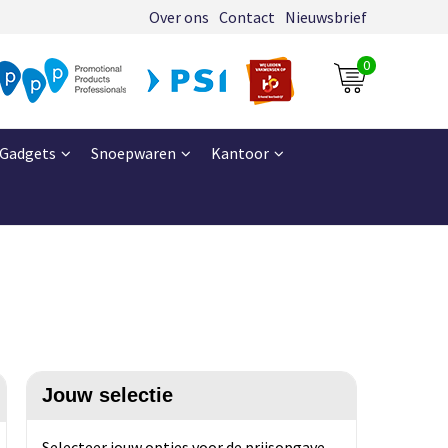
Over ons
Contact
Nieuwsbrief
0
Gadgets
Snoepwaren
Kantoor
Jouw selectie
Selecteer jouw opties voor de prijsopgave.