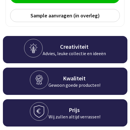
Groeipapier
Markclips
Voetballen
Bloembollen en zaden
Golfballen
Sample aanvragen (in overleg)
Kweektuintjes
Golfartikelen
Planten en accessoires
Smartwatch-Fitbit
Creativiteit
Advies, leuke collectie en ideeën
Sport overig
Kwaliteit
Outdoor
Gewoon goede producten!
Picknickartikelen
Kweektuintjes
Prijs
Wij zullen altijd verrassen!
Fietsartikelen