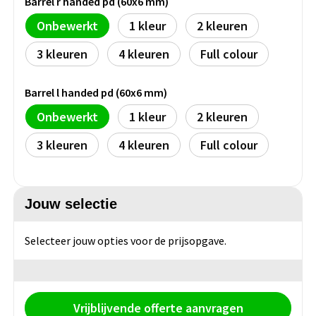
Barrel r handed pd (60x6 mm)
Persoonlijke verzorging
Broodtrommels
Multitools
Onbewerkt
1
2
3
4
Full colour
Duurzame schrijfwaren
Fruitboxen
Lampen
Pennen
Lunchboxen
Rolmaten & Meetlinten
Barrel l handed pd (60x6 mm)
Onbewerkt
1
2
Potloden
Lunchwraps (Roll 'Eat)
Duimstokken
3
4
Full colour
Luxe pennen
Waterpassen
Overige kantoorartikelen
Kleur & tekensets
Gereedschapssets
Jouw selectie
Klever Cutter
POPULAIR
Gereedschap overig
Selecteer jouw opties voor de prijsopgave.
Groei en Bloei
Agenda's
Sport
BloomsBoxen
Onderleggers
Vrijblijvende offerte aanvragen