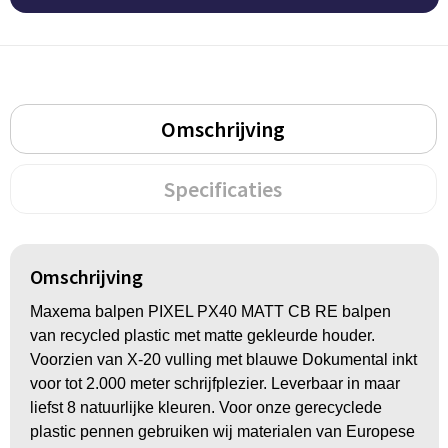
Groeipapier
Markclips
Voetballen
Bloembollen en zaden
Golfballen
Kweektuintjes
Golfartikelen
Omschrijving
Planten en accessoires
Smartwatch-Fitbit
Specificaties
Sport overig
Outdoor
Omschrijving
Maxema balpen PIXEL PX40 MATT CB RE balpen
Picknickartikelen
van recycled plastic met matte gekleurde houder.
Voorzien van X-20 vulling met blauwe Dokumental inkt
Kweektuintjes
voor tot 2.000 meter schrijfplezier. Leverbaar in maar
liefst 8 natuurlijke kleuren. Voor onze gerecyclede
Fietsartikelen
plastic pennen gebruiken wij materialen van Europese