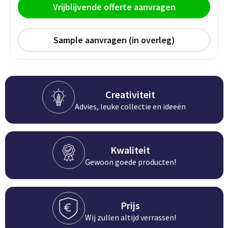
Persoonlijke verzorging
Vrijblijvende offerte aanvragen
Broodtrommels
Multitools
Duurzame schrijfwaren
Sample aanvragen (in overleg)
Fruitboxen
Lampen
Pennen
Lunchboxen
Rolmaten & Meetlinten
Potloden
Lunchwraps (Roll 'Eat)
Duimstokken
Creativiteit
Advies, leuke collectie en ideeën
Luxe pennen
Waterpassen
Overige kantoorartikelen
Kleur & tekensets
Gereedschapssets
Kwaliteit
Klever Cutter
POPULAIR
Gewoon goede producten!
Gereedschap overig
Groei en Bloei
Agenda's
Sport
BloomsBoxen
Onderleggers
Prijs
Wij zullen altijd verrassen!