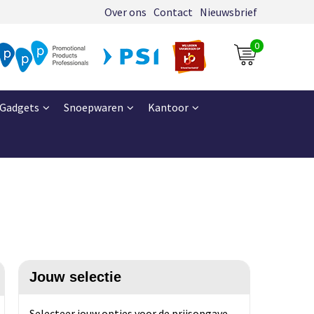
Over ons
Contact
Nieuwsbrief
0
Gadgets
Snoepwaren
Kantoor
Jouw selectie
Selecteer jouw opties voor de prijsopgave.