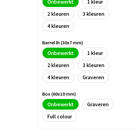
Onbewerkt
1
2
3
4
Barrel lh (30x7 mm)
Onbewerkt
1
2
3
4
Graveren
Box (60x10 mm)
Onbewerkt
Graveren
Full colour