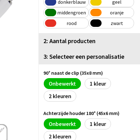
donkerblauw
geel
middengroen
oranje
rood
zwart
2: Aantal producten
3: Selecteer een personalisatie
90° naast de clip (35x8 mm)
Onbewerkt
1
2
Achterzijde houder 180° (45x6 mm)
Onbewerkt
1
2