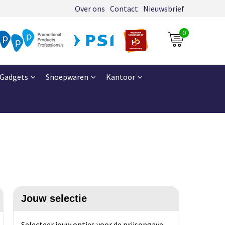
Over ons
Contact
Nieuwsbrief
0
Gadgets
Snoepwaren
Kantoor
Jouw selectie
Selecteer jouw opties voor de prijsopgave.