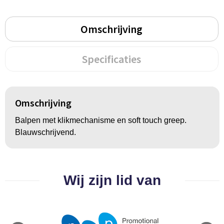
Groeipapier
Markclips
Voetballen
Bloembollen en zaden
Golfballen
Omschrijving
Kweektuintjes
Golfartikelen
Specificaties
Planten en accessoires
Smartwatch-Fitbit
Sport overig
Omschrijving
Balpen met klikmechanisme en soft touch greep.
Blauwschrijvend.
Outdoor
Picknickartikelen
Wij zijn lid van
Kweektuintjes
Fietsartikelen