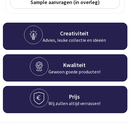
Persoonlijke verzorging
Sample aanvragen (in overleg)
Broodtrommels
Multitools
Duurzame schrijfwaren
Fruitboxen
Lampen
Creativiteit
Pennen
Lunchboxen
Rolmaten & Meetlinten
Advies, leuke collectie en ideeën
Potloden
Lunchwraps (Roll 'Eat)
Duimstokken
Kwaliteit
Luxe pennen
Waterpassen
Gewoon goede producten!
Overige kantoorartikelen
Kleur & tekensets
Gereedschapssets
Klever Cutter
POPULAIR
Gereedschap overig
Prijs
Groei en Bloei
Agenda's
Wij zullen altijd verrassen!
Sport
BloomsBoxen
Onderleggers