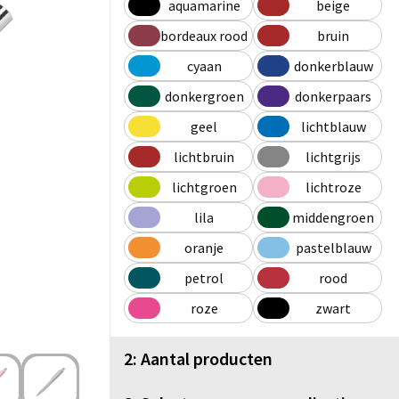
aquamarine
beige
bordeaux rood
bruin
cyaan
donkerblauw
donkergroen
donkerpaars
geel
lichtblauw
lichtbruin
lichtgrijs
lichtgroen
lichtroze
lila
middengroen
oranje
pastelblauw
petrol
rood
roze
zwart
2: Aantal producten