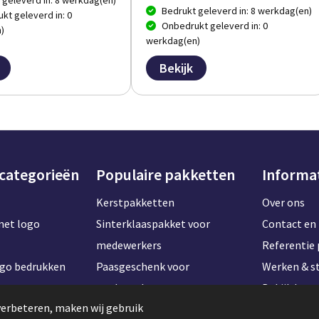
 geleverd in: 8 werkdag(en)
Bedrukt geleverd in: 8 werkdag(en)
kt geleverd in: 0
Onbedrukt geleverd in: 0
)
werkdag(en)
Bekijk
 categorieën
Populaire pakketten
Informa
Kerstpakketten
Over ons
met logo
Sinterklaaspakket voor
Contact en 
medewerkers
Referentie 
ogo bedrukken
Paasgeschenk voor
Werken & st
t naam
medewerkers
Bekijk kan
verbeteren, maken wij gebruik
Onboardingpakket voor