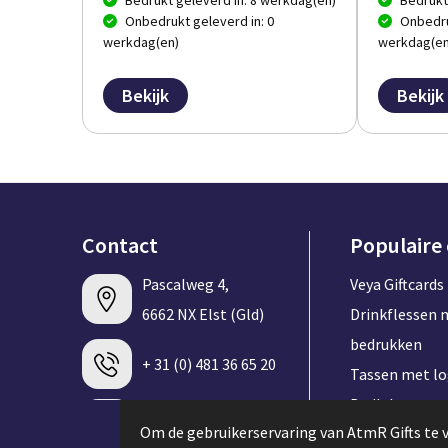
Bedrukt geleverd in: 8 werkdag(en)
Bedrukt
Onbedrukt geleverd in: 0
Onbedru
werkdag(en)
werkdag(en
Bekijk
Bekijk
Contact
Populaire
Pascalweg 4,
Veya Giftcards
6662 NX Elst (Gld)
Drinkflessen 
bedrukken
+ 31 (0) 481 36 65 20
Tassen met l
Badlakens me
info@atmrgifts.nl
Om de gebruikerservaring van AtmR Gifts te 
bedrukken