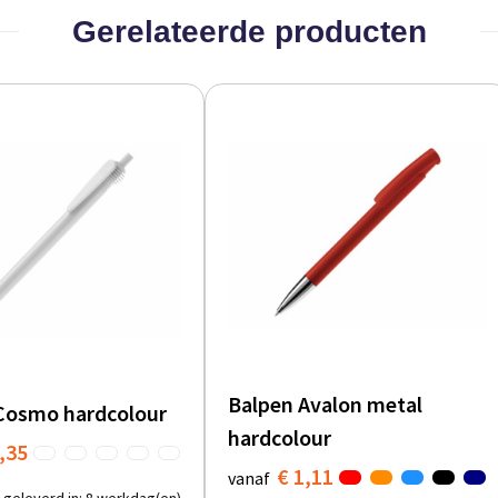
Gerelateerde producten
Balpen Avalon metal
Cosmo hardcolour
hardcolour
,35
€ 1,11
vanaf