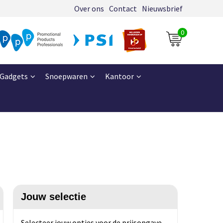
Over ons
Contact
Nieuwsbrief
0
Gadgets
Snoepwaren
Kantoor
Jouw selectie
Selecteer jouw opties voor de prijsopgave.