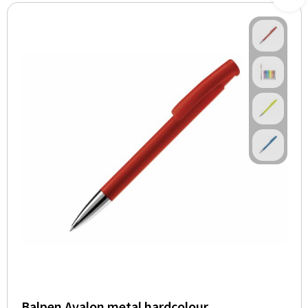
Balpen Avalon metal hardcolour