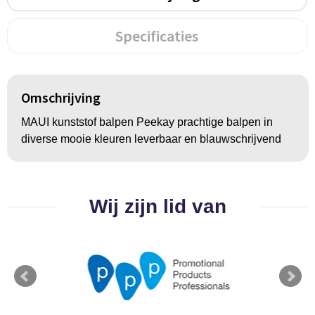
Groeipapier
Markclips
Voetballen
Specificaties
Bloembollen en zaden
Golfballen
Kweektuintjes
Golfartikelen
Omschrijving
Planten en accessoires
Smartwatch-Fitbit
MAUI kunststof balpen Peekay prachtige balpen in
Sport overig
diverse mooie kleuren leverbaar en blauwschrijvend
Outdoor
Wij zijn lid van
Picknickartikelen
Kweektuintjes
Fietsartikelen