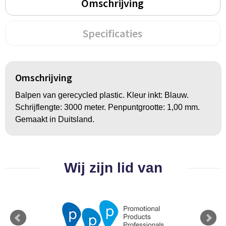
Groeipapier
Markclips
Voetballen
Omschrijving
Bloembollen en zaden
Golfballen
Specificaties
Kweektuintjes
Golfartikelen
Planten en accessoires
Smartwatch-Fitbit
Omschrijving
Balpen van gerecycled plastic. Kleur inkt: Blauw.
Sport overig
Schrijflengte: 3000 meter. Penpuntgrootte: 1,00 mm.
Gemaakt in Duitsland.
Outdoor
Picknickartikelen
Wij zijn lid van
Kweektuintjes
Fietsartikelen