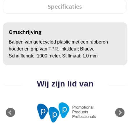
Groeipapier
Markclips
Voetballen
Specificaties
Bloembollen en zaden
Golfballen
Kweektuintjes
Golfartikelen
Omschrijving
Balpen van gerecycled plastic met een rubberen
Planten en accessoires
Smartwatch-Fitbit
houder en grip van TPR. Inktkleur: Blauw.
Schrijflengte: 1000 meter. Stiftmaat: 1,0 mm.
Sport overig
Outdoor
Wij zijn lid van
Picknickartikelen
Kweektuintjes
Fietsartikelen