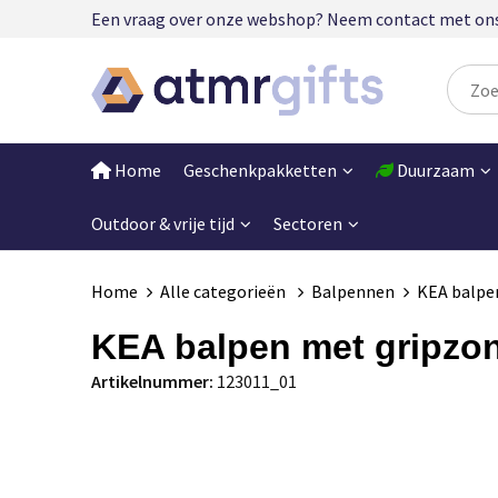
Een vraag over onze webshop? Neem contact met ons op
Home
Geschenkpakketten
Duurzaam
Outdoor & vrije tijd
Sectoren
Home
Alle categorieën
Balpennen
KEA balpen
KEA balpen met gripzone
Artikelnummer:
123011_01