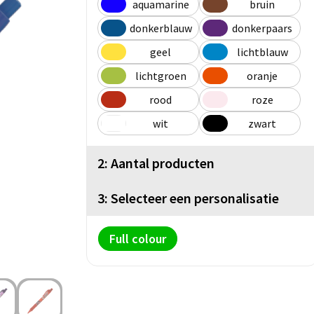
aquamarine
bruin
donkerblauw
donkerpaars
geel
lichtblauw
lichtgroen
oranje
rood
roze
wit
zwart
2: Aantal producten
3: Selecteer een personalisatie
Full colour