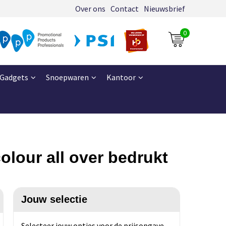
Over ons
Contact
Nieuwsbrief
0
Gadgets
Snoepwaren
Kantoor
olour all over bedrukt
Jouw selectie
Selecteer jouw opties voor de prijsopgave.