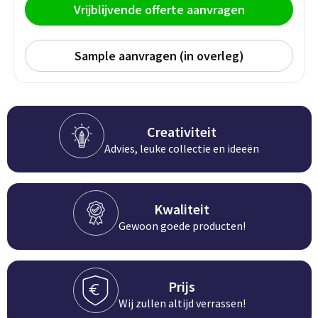
Persoonlijke verzorging
Vrijblijvende offerte aanvragen
Broodtrommels
Multitools
Duurzame schrijfwaren
Sample aanvragen (in overleg)
Fruitboxen
Lampen
Pennen
Lunchboxen
Rolmaten & Meetlinten
Potloden
Lunchwraps (Roll 'Eat)
Duimstokken
Creativiteit
Advies, leuke collectie en ideeën
Luxe pennen
Waterpassen
Overige kantoorartikelen
Kleur & tekensets
Gereedschapssets
Kwaliteit
Klever Cutter
POPULAIR
Gewoon goede producten!
Gereedschap overig
Groei en Bloei
Agenda's
Sport
BloomsBoxen
Onderleggers
Prijs
Wij zullen altijd verrassen!