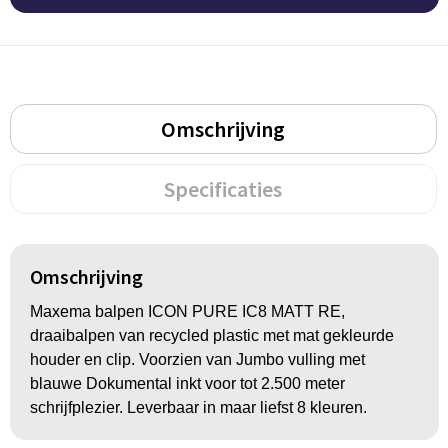
Groeipapier
Markclips
Voetballen
Bloembollen en zaden
Golfballen
Kweektuintjes
Golfartikelen
Omschrijving
Planten en accessoires
Smartwatch-Fitbit
Specificaties
Sport overig
Outdoor
Omschrijving
Maxema balpen ICON PURE IC8 MATT RE,
Picknickartikelen
draaibalpen van recycled plastic met mat gekleurde
houder en clip. Voorzien van Jumbo vulling met
Kweektuintjes
blauwe Dokumental inkt voor tot 2.500 meter
schrijfplezier. Leverbaar in maar liefst 8 kleuren.
Fietsartikelen